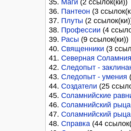
Маги
(2 ссылок(ки))
Пантеон
(3 ссылок(к
Плуты
(2 ссылок(ки)
Профессии
(4 ссыло
Расы
(9 ссылок(ки))
Священники
(3 ссыл
Северная Соламни
Следопыт - заклина
Следопыт - умения
(
Создатели
(25 ссыло
Соламнийские равн
Соламнийский рыцар
Соламнийский рыца
Справка
(44 ссылок(