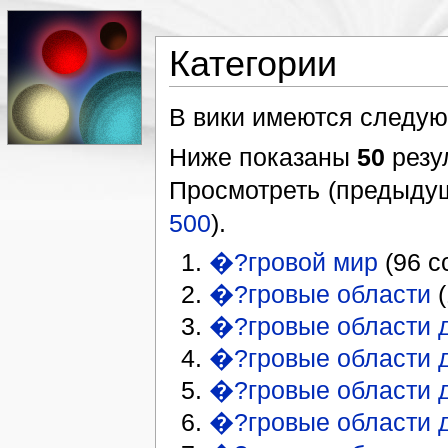
Категории
В вики имеются следую
Ниже показаны
50
резу
Просмотреть (предыдущ
500
).
�?гровой мир
(96 с
�?гровые области
(
�?гровые области д
�?гровые области 
�?гровые области 
�?гровые области 