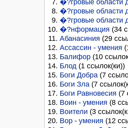
�?гровые области 
�?гровые области 
�?гровые области д
�?нформация
(34 с
Абанасиния
(29 ссыл
Ассассин - умения
(
Балифор
(10 ссылок
Блод
(1 ссылок(ки))
Боги Добра
(7 ссыло
Боги Зла
(7 ссылок(к
Боги Равновесия
(7 
Воин - умения
(8 сс
Воители
(3 ссылок(к
Вор - умения
(12 ссы