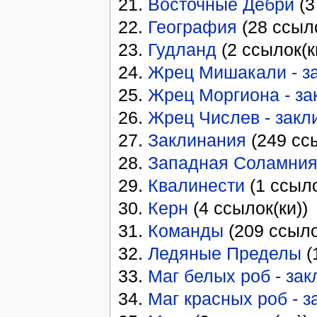
Восточные Дебри
(3
География
(28 ссыло
Гудланд
(2 ссылок(к
Жрец Мишакали - з
Жрец Моргиона - за
Жрец Числев - закл
Заклинания
(249 ссы
Западная Соламни
Квалинести
(1 ссыло
Керн
(4 ссылок(ки))
Команды
(209 ссыло
Ледяные Пределы
(
Маг белых роб - за
Маг красных роб - 